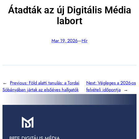
Átadták az új Digitális Média
labort
Mar 19, 2026
—
Hír
←
Previous:
Föld alatti tanulás: a Tordai
Next:
Végleges a 2026-os
Sóbányában jártak az elsőéves hallgatók
felvételi időpontja
→
BBTE DIGITÁLIS MÉDIA